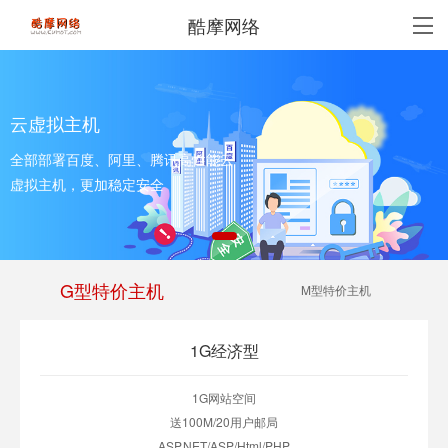
酷摩网络
拟主机
云虚
部署百度、阿里、腾讯高性能云
全部
主机，更加稳定安全
虚拟
G型特价主机
M型特价主机
1G经济型
1G网站空间
送100M/20用户邮局
ASP.NET/ASP/Html/PHP