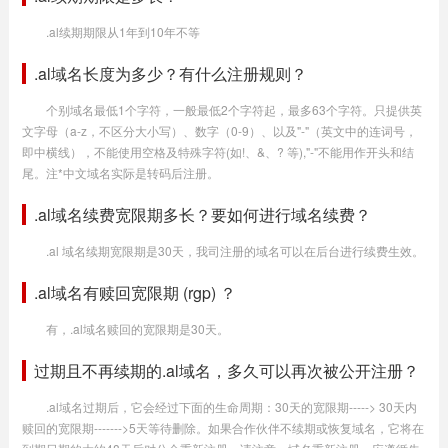
.al续期期限从1年到10年不等
.al域名长度为多少？有什么注册规则？
个别域名最低1个字符，一般最低2个字符起，最多63个字符。只提供英
文字母（a-z，不区分大小写）、数字（0-9）、以及"-"（英文中的连词号，
即中横线），不能使用空格及特殊字符(如!、&、? 等),"-"不能用作开头和结
尾。注*中文域名实际是转码后注册。
.al域名续费宽限期多长？要如何进行域名续费？
.al 域名续期宽限期是30天，我司注册的域名可以在后台进行续费生效。
.al域名有赎回宽限期 (rgp) ？
有，.al域名赎回的宽限期是30天。
过期且不再续期的.al域名，多久可以再次被公开注册？
.al域名过期后，它会经过下面的生命周期：30天的宽限期-----> 30天内
赎回的宽限期------->5天等待删除。如果合作伙伴不续期或恢复域名，它将在