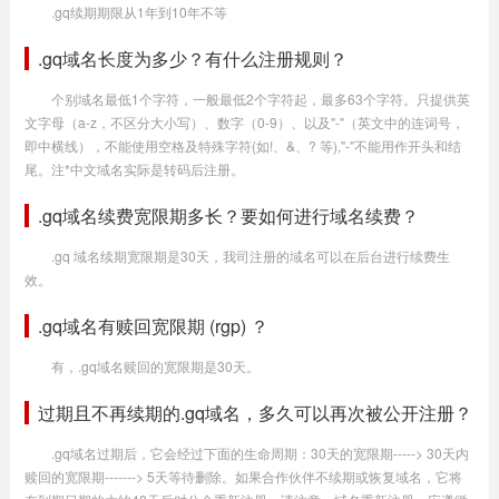
.gq续期期限从1年到10年不等
.gq域名长度为多少？有什么注册规则？
个别域名最低1个字符，一般最低2个字符起，最多63个字符。只提供英
文字母（a-z，不区分大小写）、数字（0-9）、以及"-"（英文中的连词号，
即中横线），不能使用空格及特殊字符(如!、&、? 等),"-"不能用作开头和结
尾。注*中文域名实际是转码后注册。
.gq域名续费宽限期多长？要如何进行域名续费？
.gq 域名续期宽限期是30天，我司注册的域名可以在后台进行续费生
效。
.gq域名有赎回宽限期 (rgp) ？
有，.gq域名赎回的宽限期是30天。
过期且不再续期的.gq域名，多久可以再次被公开注册？
.gq域名过期后，它会经过下面的生命周期：30天的宽限期-----> 30天内
赎回的宽限期-------> 5天等待删除。如果合作伙伴不续期或恢复域名，它将