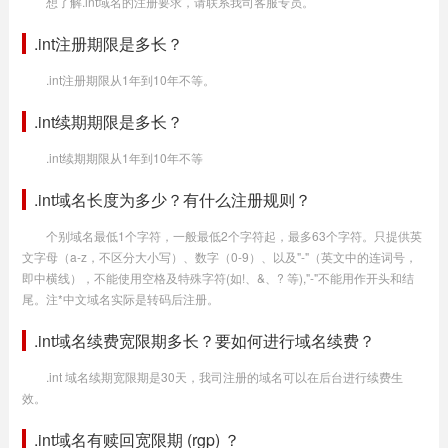
想了解.int域名的注册要求，请联系我司客服专员。
.int注册期限是多长？
.int注册期限从1年到10年不等。
.int续期期限是多长？
.int续期期限从1年到10年不等
.int域名长度为多少？有什么注册规则？
个别域名最低1个字符，一般最低2个字符起，最多63个字符。只提供英
文字母（a-z，不区分大小写）、数字（0-9）、以及"-"（英文中的连词号，
即中横线），不能使用空格及特殊字符(如!、&、? 等),"-"不能用作开头和结
尾。注*中文域名实际是转码后注册。
.int域名续费宽限期多长？要如何进行域名续费？
.int 域名续期宽限期是30天，我司注册的域名可以在后台进行续费生
效。
.int域名有赎回宽限期 (rgp) ？