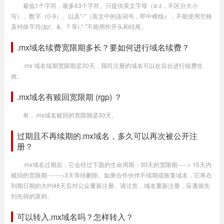
最低1个字符，最多63个字符。只提供英文字母（a-z，不区分大小
写）、数字（0-9）、以及"-"（英文中的连词号，即中横线），不能使用空格
及特殊字符(如!、&、? 等),"-"不能用作开头和结尾。
.mx域名续费宽限期多长？要如何进行域名续费？
.mx 域名续期宽限期是30天，我司注册的域名可以在后台进行续费生
效。
.mx域名有赎回宽限期 (rgp) ？
有，.mx域名赎回的宽限期是30天。
过期且不再续期的.mx域名，多久可以再次被公开注
册？
.mx域名过期后，它会经过下面的生命周期：30天的宽限期-----> 15天内
赎回的宽限期------->3天等待删除。如果合作伙伴不续期或恢复域名，它将在
到期日期的大约48天后对公众重新注册。请注意，域名重新注册，应遵循先
到先得的原则。
可以转入.mx域名吗？怎样转入？